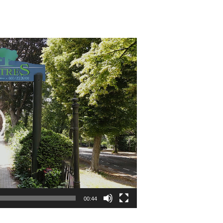
eur
o
00:44