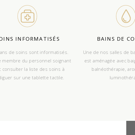
OINS INFORMATISÉS
BAINS DE C
lans de soins sont informatisés.
Une de nos salles de b
 membre du personnel soignant
est aménagée avec bai
 consulter la liste des soins à
balnéothérapie, ar
iguer sur une tablette tactile.
luminothér