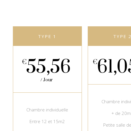
TYPE 1
TYPE 
55,56
61,0
€
€
Jour
Chambre indivi
Chambre individuelle
+ de 20m
Entre 12 et 15m2
Petite salle d