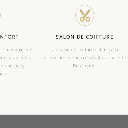
ONFORT
SALON DE COIFFURE
ain médicalisées
Un salon de coiffure est mis à la
gnoire adaptée,
disposition de nos résidents au sein de
omathérapie,
l'institution.
apie