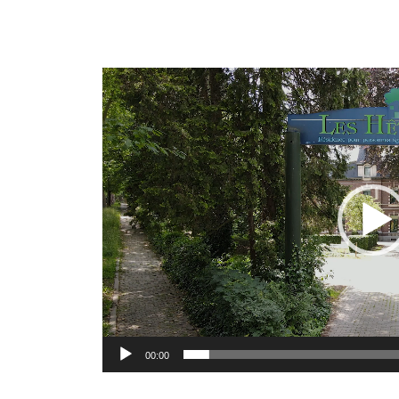
Lect
vidé
00:00