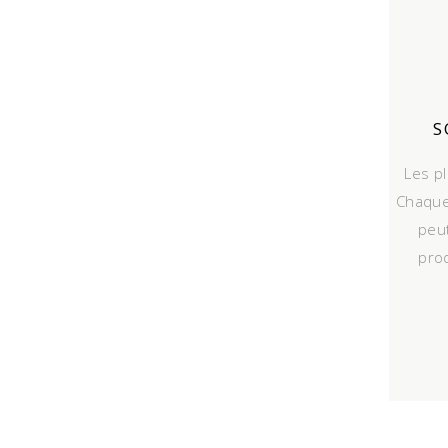
S
Les p
Chaque
peut
prod