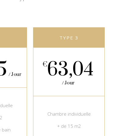
2
TYPE 3
5
63,04
€
Jour
Jour
duelle
Chambre individuelle
2
+ de 15 m2
e bain