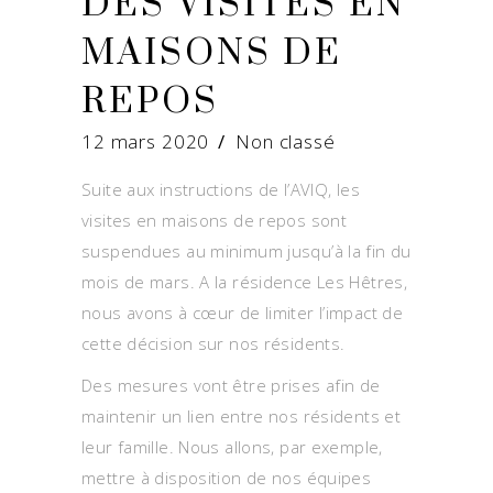
DES VISITES EN
MAISONS DE
REPOS
12 mars 2020
Non classé
Suite aux instructions de l’AVIQ, les
visites en maisons de repos sont
suspendues au minimum jusqu’à la fin du
mois de mars. A la résidence Les Hêtres,
nous avons à cœur de limiter l’impact de
cette décision sur nos résidents.
Des mesures vont être prises afin de
maintenir un lien entre nos résidents et
leur famille. Nous allons, par exemple,
mettre à disposition de nos équipes